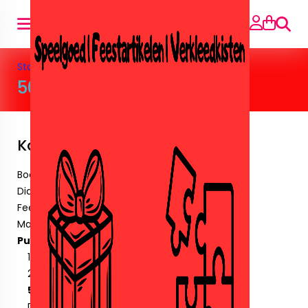
Suche
Startseite
»
Puzzels
»
50 stukjes
50 stukjes
Kategorien
Boeken
Diamant paintingen.
Feestartikelen
Maskers & Tattoos & Stickers.
Puzzels
100 stukjes
24 stukjes
50 stukjes
Diverse