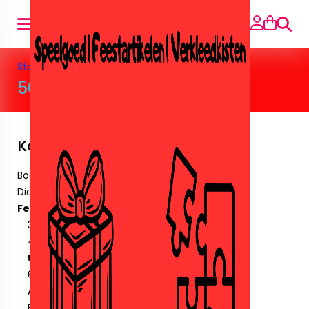
Suche
Startseite
»
Feestartikelen
»
50 jaar
50 jaar
Kategorien
Boeken
Diamant paintingen.
Feestartikelen
30 Jaar
40 jaar
50 jaar
60 jaar
Amika
Ballonnen