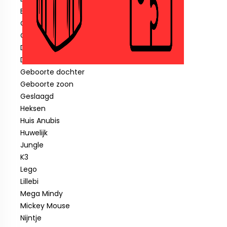
Blauwe piraat
Cars
Clown
Diverse feestartikelen
Donald Duck
Geboorte dochter
Geboorte zoon
Geslaagd
Heksen
Huis Anubis
Huwelijk
Jungle
K3
Lego
Lillebi
Mega Mindy
Mickey Mouse
Nijntje