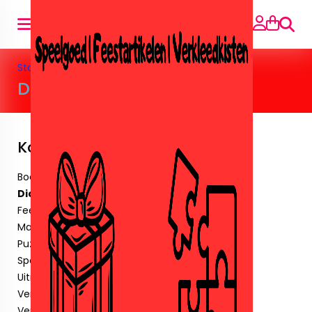
Suche
Startseite
»
Diamant paintingen.
Diamant paintingen.
Kategorien
Boeken
Diamant paintingen.
Feestartikelen
Maskers & Tattoos & Stickers.
Puzzels
Speelgoed
Uitnodigingen
Verjaardagskaarsjes
Verkleedkisten.