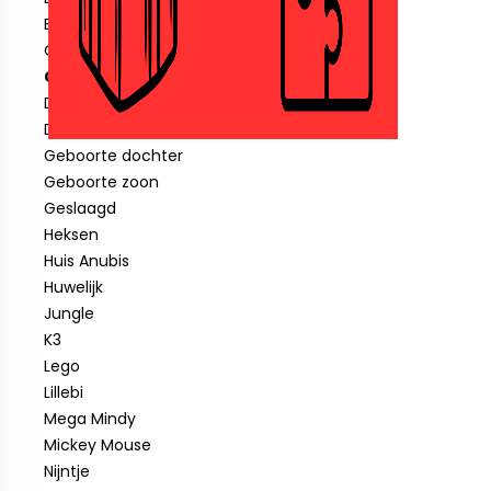
Blauwe piraat
Cars
Clown
Diverse feestartikelen
Donald Duck
Geboorte dochter
Geboorte zoon
Geslaagd
Heksen
Huis Anubis
Huwelijk
Jungle
K3
Lego
Lillebi
Mega Mindy
Mickey Mouse
Nijntje