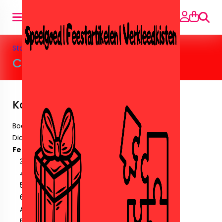
Suche
Startseite
»
Feestartikelen
»
Clown
Clown
Kategorien
Boeken
Diamant paintingen.
Feestartikelen
30 Jaar
40 jaar
50 jaar
60 jaar
Amika
Ballonnen