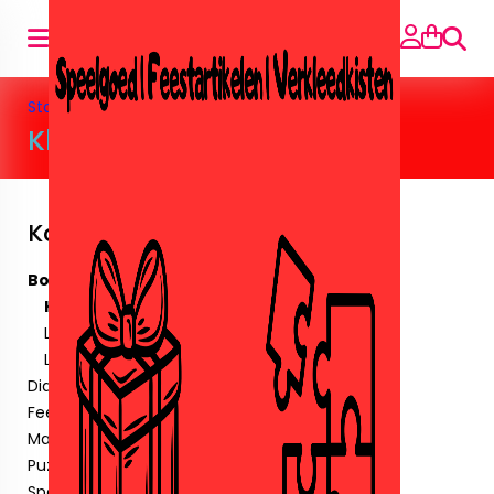
Suche
Startseite
»
Boeken
»
Kleurboeken
Kleurboeken
Kategorien
Boeken
Kleurboeken
Leer/puzzel boekjes
Leesboeken
Diamant paintingen.
Feestartikelen
Maskers & Tattoos & Stickers.
Puzzels
Speelgoed