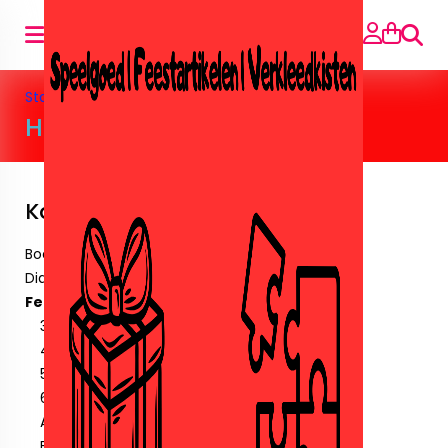
Suche
Startseite
»
Feestartikelen
»
Huwelijk
Huwelijk
Kategorien
Boeken
Diamant paintingen.
Feestartikelen
30 Jaar
40 jaar
50 jaar
60 jaar
Amika
Ballonnen