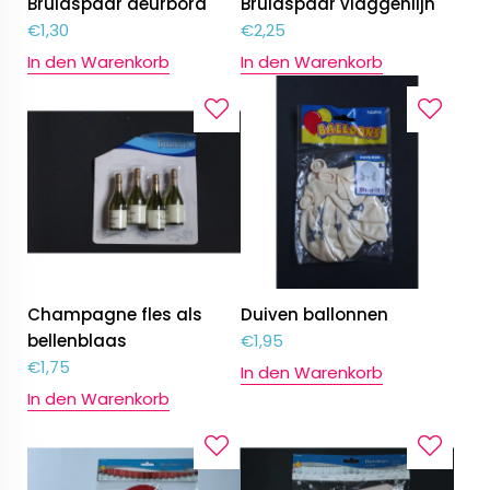
Bruidspaar deurbord
Bruidspaar vlaggenlijn
€
1,30
€
2,25
In den Warenkorb
In den Warenkorb
Champagne fles als
Duiven ballonnen
bellenblaas
€
1,95
€
1,75
In den Warenkorb
In den Warenkorb