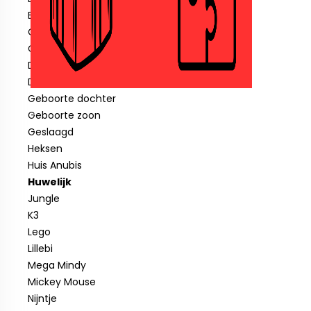
Blauwe piraat
Cars
Clown
Diverse feestartikelen
Donald Duck
Geboorte dochter
Geboorte zoon
Geslaagd
Heksen
Huis Anubis
Huwelijk
Jungle
K3
Lego
Lillebi
Mega Mindy
Mickey Mouse
Nijntje