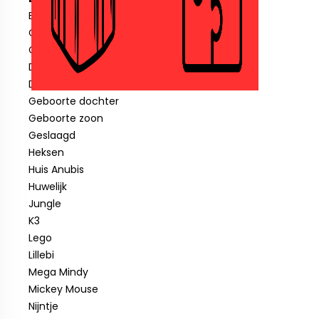
Blauwe piraat
Cars
Clown
Diverse feestartikelen
Donald Duck
Geboorte dochter
Geboorte zoon
Geslaagd
Heksen
Huis Anubis
Huwelijk
Jungle
K3
Lego
Lillebi
Mega Mindy
Mickey Mouse
Nijntje