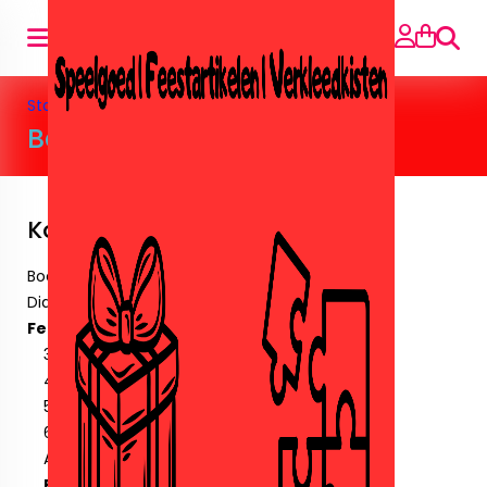
Suche
Startseite
»
Feestartikelen
»
Ballonnen
Ballonnen
Kategorien
Boeken
Diamant paintingen.
Feestartikelen
30 Jaar
40 jaar
50 jaar
60 jaar
Amika
Ballonnen