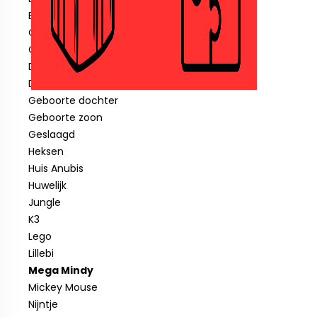
Blauwe piraat
Cars
Clown
Diverse feestartikelen
Donald Duck
Geboorte dochter
Geboorte zoon
Geslaagd
Heksen
Huis Anubis
Huwelijk
Jungle
K3
Lego
Lillebi
Mega Mindy
Mickey Mouse
Nijntje