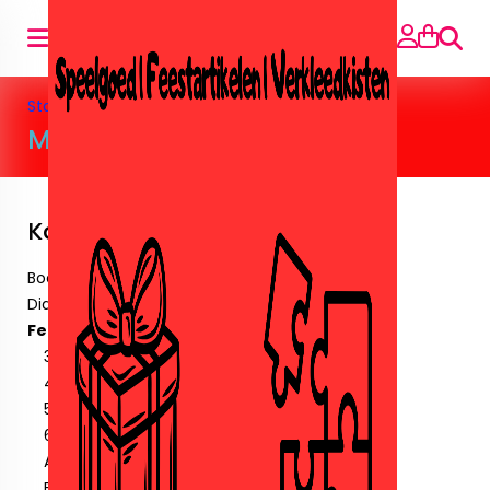
Suche
Startseite
»
Feestartikelen
»
Mega Mindy
Mega Mindy
Kategorien
Boeken
Diamant paintingen.
Feestartikelen
30 Jaar
40 jaar
50 jaar
60 jaar
Amika
Ballonnen