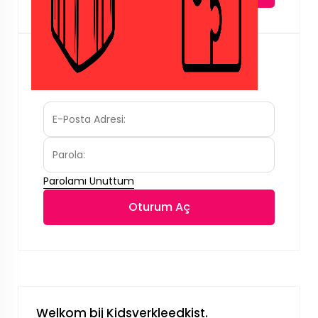
Kayıtlı Müşteriyim
Parolamı Unuttum
Oturum Aç
Welkom bij Kidsverkleedkist.