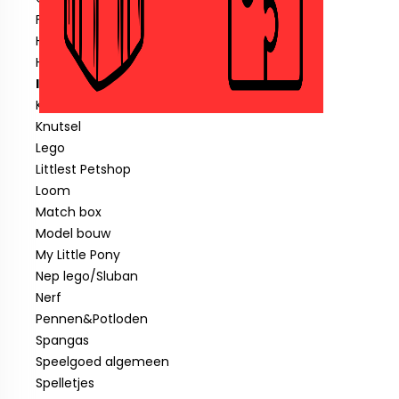
Fisher price
Hotwheels
Hout speelgoed
Indiaan
Klein speelgoed tot € 1,00
Knutsel
Lego
Littlest Petshop
Loom
Match box
Model bouw
My Little Pony
Nep lego/Sluban
Nerf
Pennen&Potloden
Spangas
Speelgoed algemeen
Spelletjes