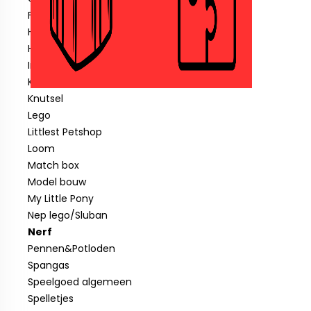
Fisher price
Hotwheels
Hout speelgoed
Indiaan
Klein speelgoed tot € 1,00
Knutsel
Lego
Littlest Petshop
Loom
Match box
Model bouw
My Little Pony
Nep lego/Sluban
Nerf
Pennen&Potloden
Spangas
Speelgoed algemeen
Spelletjes