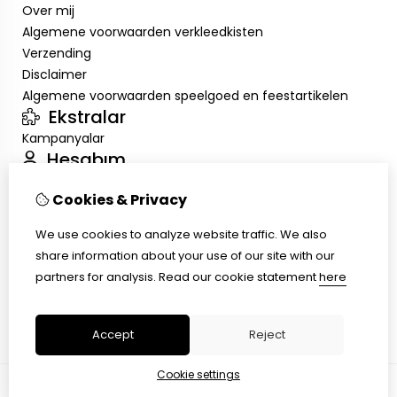
Over mij
Algemene voorwaarden verkleedkisten
Verzending
Disclaimer
Algemene voorwaarden speelgoed en feestartikelen
Ekstralar
Kampanyalar
Hesabım
Inloggen
Cookies & Privacy
Sipariş Geçmişim
Alışveriş Listem
We use cookies to analyze website traffic. We also
Müşteri Servisi
share information about your use of our site with our
İletişim
partners for analysis.
Read our cookie statement
here
Ürün İadesi
Site Haritası
Accept
Reject
Cookie settings
© Copyright 2026 |
TSB