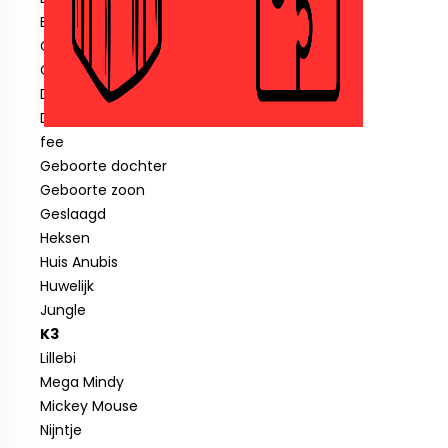
Blauwe piraat
Cars
Clown
Diverse feestartikelen
Donald Duck
fee
Geboorte dochter
Geboorte zoon
Geslaagd
Heksen
Huis Anubis
Huwelijk
Jungle
K3
Lillebi
Mega Mindy
Mickey Mouse
Nijntje