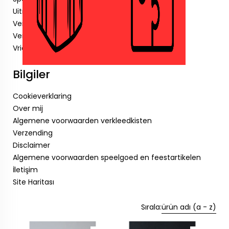
Uitnodigingen
Verjaardagskaarsjes
Verkleedkisten.
Vriendenboekjes
Bilgiler
Cookieverklaring
Over mij
Algemene voorwaarden verkleedkisten
Verzending
Disclaimer
Algemene voorwaarden speelgoed en feestartikelen
İletişim
Site Haritası
Sırala:
ürün adı (a - z)