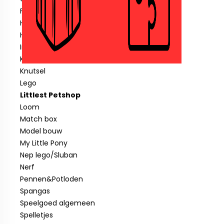
Fisher price
Hotwheels
Hout speelgoed
Indiaan
Klein speelgoed tot € 1,00
Knutsel
Lego
Littlest Petshop
Loom
Match box
Model bouw
My Little Pony
Nep lego/Sluban
Nerf
Pennen&Potloden
Spangas
Speelgoed algemeen
Spelletjes