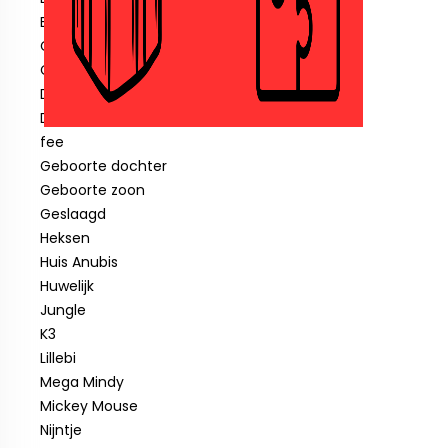
Blauwe piraat
Cars
Clown
Diverse feestartikelen
Donald Duck
fee
Geboorte dochter
Geboorte zoon
Geslaagd
Heksen
Huis Anubis
Huwelijk
Jungle
K3
Lillebi
Mega Mindy
Mickey Mouse
Nijntje