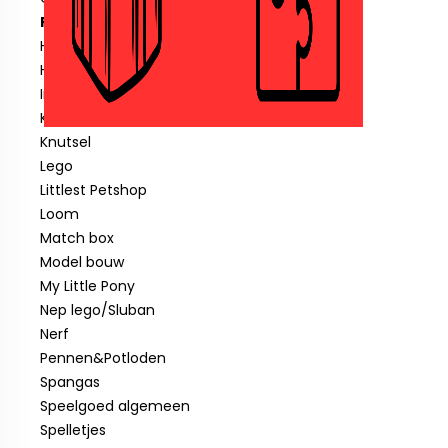
Fisher price
Hotwheels
Hout speelgoed
Indiaan
Klein speelgoed tot € 1,00
Knutsel
Lego
Littlest Petshop
Loom
Match box
Model bouw
My Little Pony
Nep lego/Sluban
Nerf
Pennen&Potloden
Spangas
Speelgoed algemeen
Spelletjes