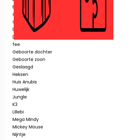
Blauwe piraat
Cars
Clown
Diverse feestartikelen
Donald Duck
fee
Geboorte dochter
Geboorte zoon
Geslaagd
Heksen
Huis Anubis
Huwelijk
Jungle
K3
Lillebi
Mega Mindy
Mickey Mouse
Nijntje