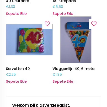
40 Deurbord
40 Stropdas
€
1,30
€
5,50
Sepete Ekle
Sepete Ekle
Servetten 40
Vlaggenlijn 40, 6 meter
€
2,25
€
1,85
Sepete Ekle
Sepete Ekle
Welkom bij Kidsverkleedkist.