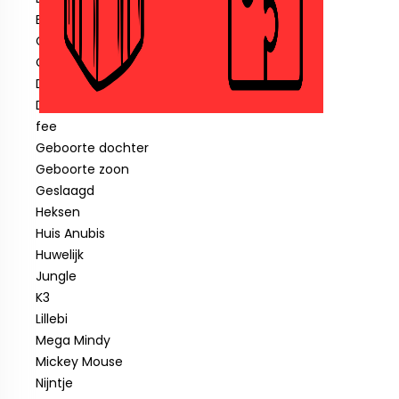
Blauwe piraat
Cars
Clown
Diverse feestartikelen
Donald Duck
fee
Geboorte dochter
Geboorte zoon
Geslaagd
Heksen
Huis Anubis
Huwelijk
Jungle
K3
Lillebi
Mega Mindy
Mickey Mouse
Nijntje