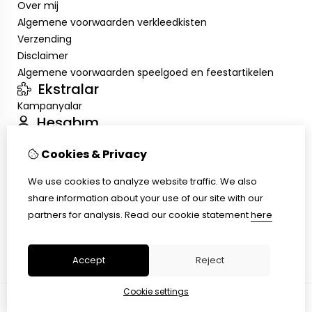
Over mij
Algemene voorwaarden verkleedkisten
Verzending
Disclaimer
Algemene voorwaarden speelgoed en feestartikelen
Ekstralar
Kampanyalar
Hesabım
Inloggen
Cookies & Privacy
Sipariş Geçmişim
Alışveriş Listem
We use cookies to analyze website traffic. We also
Müşteri Servisi
share information about your use of our site with our
İletişim
partners for analysis.
Read our cookie statement
here
Ürün İadesi
Site Haritası
Accept
Reject
Cookie settings
© Copyright 2026 |
TSB