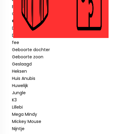
Blauwe piraat
Cars
Clown
Diverse feestartikelen
Donald Duck
fee
Geboorte dochter
Geboorte zoon
Geslaagd
Heksen
Huis Anubis
Huwelijk
Jungle
K3
Lillebi
Mega Mindy
Mickey Mouse
Nijntje