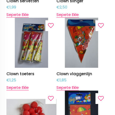
Clown servetten
Clown slinger
€
1,99
€
2,50
Sepete Ekle
Sepete Ekle
Clown toeters
Clown vlaggenlijn
€
1,25
€
1,85
Sepete Ekle
Sepete Ekle