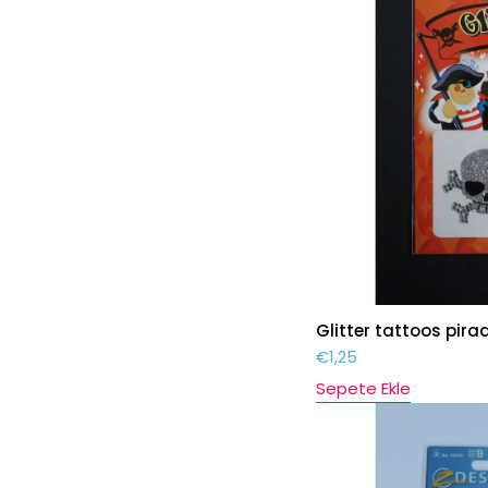
Glitter tattoos pira
€
1,25
Sepete Ekle