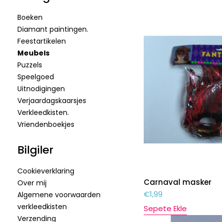
Boeken
Diamant paintingen.
Feestartikelen
Meubels
Puzzels
Speelgoed
Uitnodigingen
Verjaardagskaarsjes
Verkleedkisten.
Vriendenboekjes
Bilgiler
Cookieverklaring
Carnaval masker
Over mij
€
1,99
Algemene voorwaarden
verkleedkisten
Sepete Ekle
Verzending