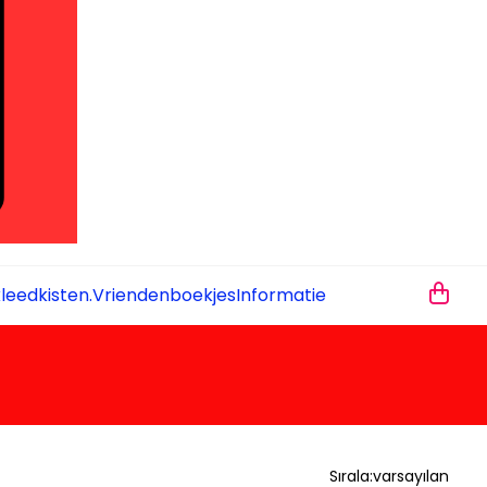
leedkisten.
Vriendenboekjes
Informatie
Sırala:
varsayılan