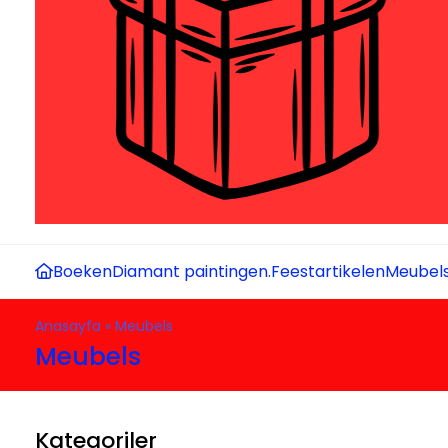
Boeken
Diamant paintingen.
Feestartikelen
Meubel
Anasayfa
»
Meubels
Meubels
Kategoriler