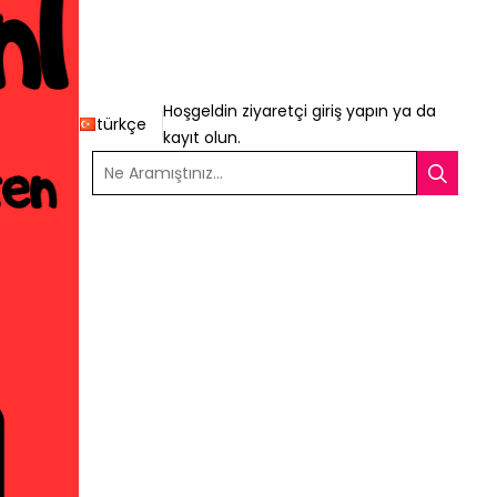
Hoşgeldin ziyaretçi
giriş yapın
ya da
türkçe
kayıt olun
.
Ne Aramıştınız...