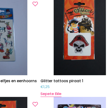
 elfjes en eenhoorns
Glitter tattoos piraat 1
€
1,25
Sepete Ekle