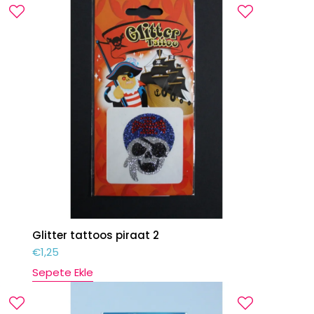
Glitter tattoos piraat 2
€
1,25
Sepete Ekle