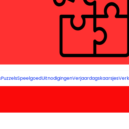
s
Puzzels
Speelgoed
Uitnodigingen
Verjaardagskaarsjes
Verk