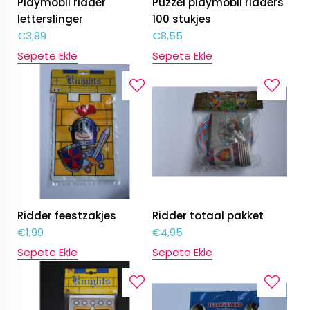
Playmobil ridder
Puzzel playmobil ridders
letterslinger
100 stukjes
€
3,99
€
8,55
Sepete Ekle
Sepete Ekle
Ridder feestzakjes
Ridder totaal pakket
€
1,99
€
4,95
Sepete Ekle
Sepete Ekle