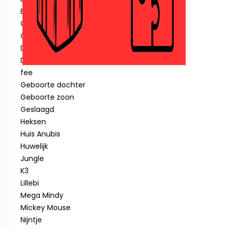
Blauwe piraat
Cars
Clown
Diverse feestartikelen
Donald Duck
fee
Geboorte dochter
Geboorte zoon
Geslaagd
Heksen
Huis Anubis
Huwelijk
Jungle
K3
Lillebi
Mega Mindy
Mickey Mouse
Nijntje