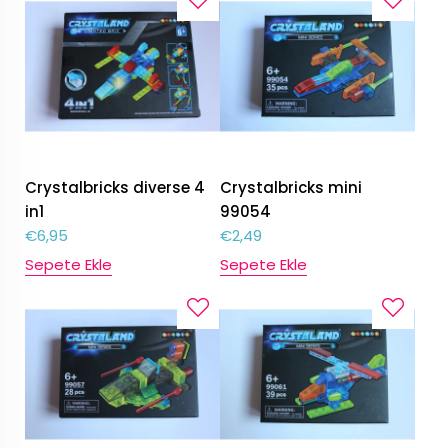
Crystalbricks diverse 4
Crystalbricks mini
in1
99054
€
6,95
€
2,49
Sepete Ekle
Sepete Ekle