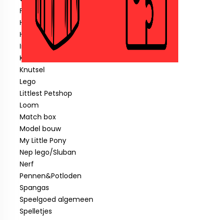
Fisher price
Hotwheels
Hout speelgoed
Indiaan
Klein speelgoed tot € 1,00
Knutsel
Lego
Littlest Petshop
Loom
Match box
Model bouw
My Little Pony
Nep lego/Sluban
Nerf
Pennen&Potloden
Spangas
Speelgoed algemeen
Spelletjes