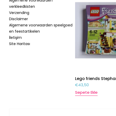
Algemene voorwaarden
verkleedkisten
Verzending
Disclaimer
Algemene voorwaarden speelgoed
en feestartikelen
İletişim
Site Haritası
Lego friends Stepha
€
43,50
Sepete Ekle