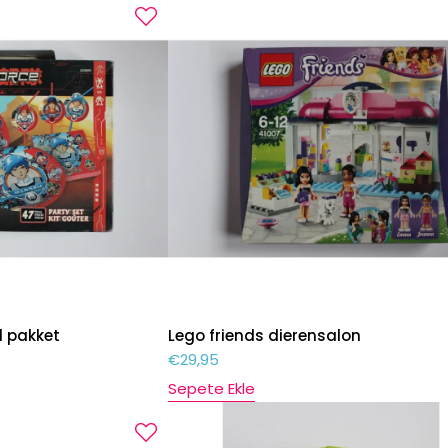
l pakket
Lego friends dierensalon
€
29,95
Sepete Ekle