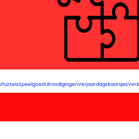
s
Puzzels
Speelgoed
Uitnodigingen
Verjaardagskaarsjes
Verk