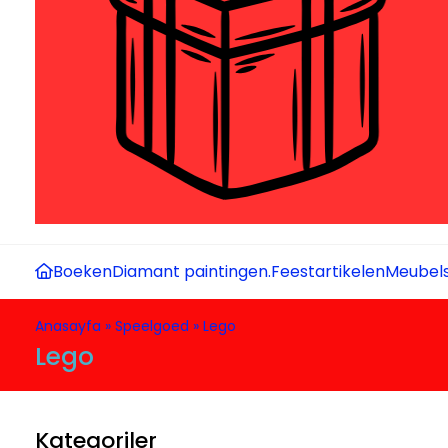
Boeken
Diamant paintingen.
Feestartikelen
Meubel
Anasayfa
»
Speelgoed
»
Lego
Lego
Kategoriler