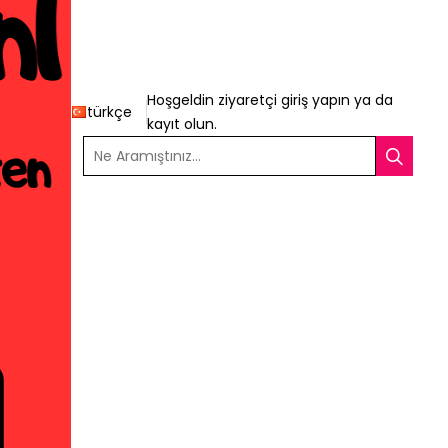
Hoşgeldin ziyaretçi
giriş yapın
ya da
türkçe
kayıt olun
.
Ne Aramıştınız...