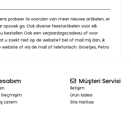
lkens probeer te voorzien van meer nieuwe artikelen, er
r opzoek ga. Ook diverse feestartikelen voor elk
oor u bestellen Ook een verjaardagscadeau of voor
t u zoekt niet op de website? bel of mail mij dan, ik
website of via de mail of telefonisch. Groetjes, Petra
esabım
Müşteri Servisi
en
İletişim
ş Geçmişim
Ürün İadesi
riş Listem
Site Haritası