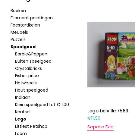
Boeken
Diamant paintingen.
Feestartikelen
Meubels
Puzzels
Speelgoed
Barbie&Poppen
Buiten speelgoed
Crystalbricks
Fisher price
Hotwheels
Hout speelgoed
Indiaan
Klein speelgoed tot € 1,00
Lego belville 7583.
Knutsel
€
11,99
Lego
Littlest Petshop
Sepete Ekle
Loom