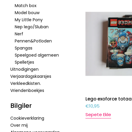
Match box
Model bouw
My Little Pony
Nep lego/Sluban
Nerf
Pennen&Potloden
Spangas
Speelgoed algemeen
Spelletjes
Uitnodigingen
Verjaardagskaarsjes
Verkleedkisten.
Vriendenboekjes
Lego exoforce totaa
Bilgiler
€
10,95
Sepete Ekle
Cookieverklaring
Over mij