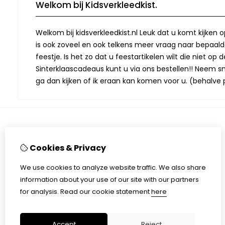
Welkom bij Kidsverkleedkist.
Welkom bij kidsverkleedkist.nl Leuk dat u komt kijken 
is ook zoveel en ook telkens meer vraag naar bepaalde
feestje. Is het zo dat u feestartikelen wilt die niet 
Sinterklaascadeaus kunt u via ons bestellen!! Neem snel
ga dan kijken of ik eraan kan komen voor u. (behalve p
Bilgiler
Cookies & Privacy
Over mij
Algemene voorwaarden verkleedkisten
We use cookies to analyze website traffic. We also share
Verzending
information about your use of our site with our partners
Disclaimer
for analysis.
Read our cookie statement
here
Algemene voorwaarden speelgoed en feestartikelen
Accept
Reject