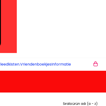
leedkisten.
Vriendenboekjes
Informatie
Sırala:
ürün adı (a - z)