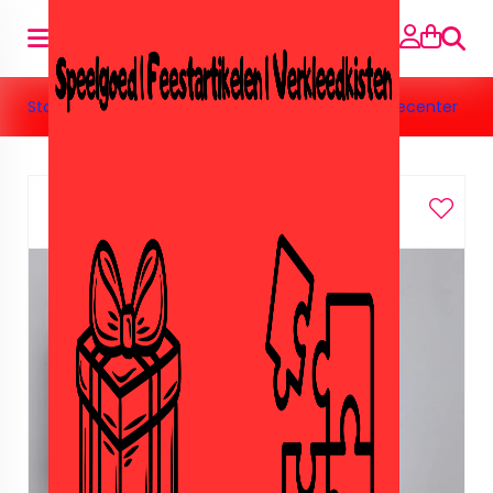
Suche
Startseite
»
Speelgoed
»
Nep lego/Sluban
»
119 Firecenter