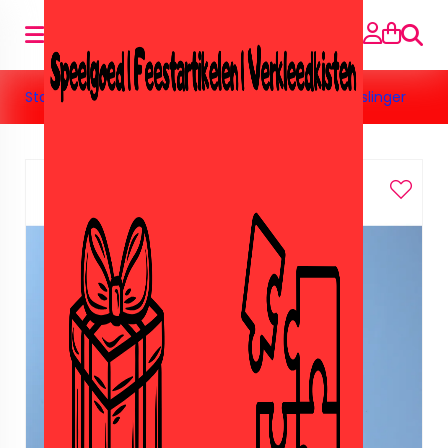
Suche
Startseite
»
Feestartikelen
»
Amika
»
Amika letterslinger