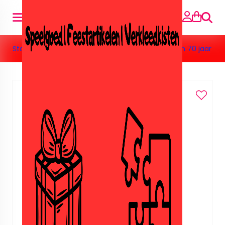
Suche
Startseite
»
Feestartikelen
»
Ballonnen
»
Ballonnen 70 jaar