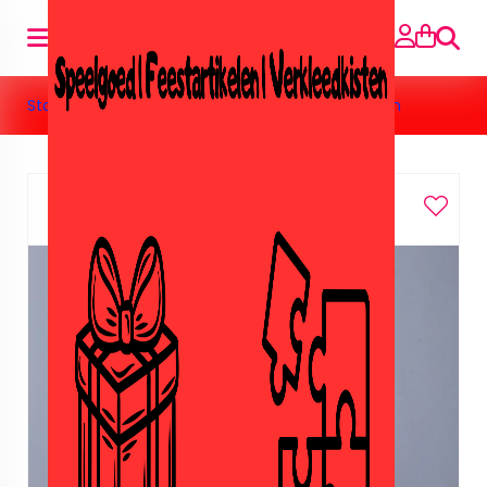
Suche
Startseite
»
Feestartikelen
»
Cars
»
Cars servetten