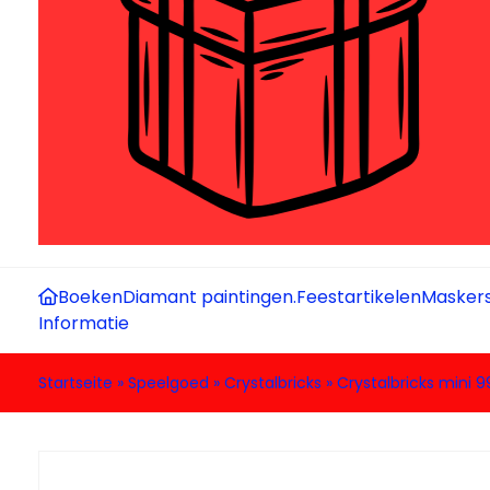
Boeken
Diamant paintingen.
Feestartikelen
Maskers
Informatie
Startseite
»
Speelgoed
»
Crystalbricks
»
Crystalbricks mini 