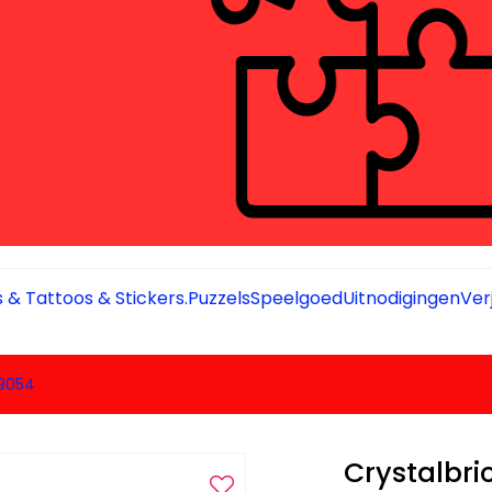
 & Tattoos & Stickers.
Puzzels
Speelgoed
Uitnodigingen
Ver
99054
Crystalbri