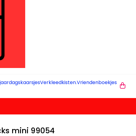
jaardagskaarsjes
Verkleedkisten.
Vriendenboekjes
cks mini 99054