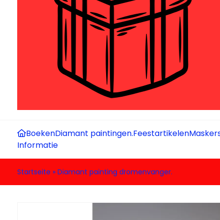
Boeken
Diamant paintingen.
Feestartikelen
Maskers
Informatie
Startseite
»
Diamant painting dromenvanger.