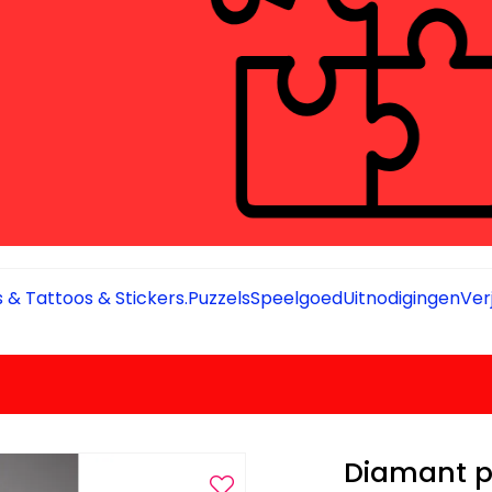
 & Tattoos & Stickers.
Puzzels
Speelgoed
Uitnodigingen
Ver
Diamant p