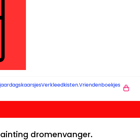
jaardagskaarsjes
Verkleedkisten.
Vriendenboekjes
ainting dromenvanger.