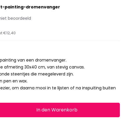
t-painting-dromenvanger
niet beoordeeld
st
€12,40
 painting van een dromenvanger.
de afmeting 30x40 cm, van stevig canvas.
onde steentjes die meegeleverd zijn.
n pen en wax.
lezier, om daarna mooi in te lijsten of na inspuiting buiten
In den Warenkorb