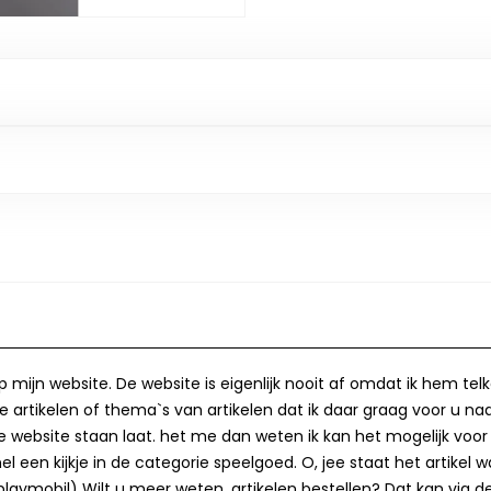
op mijn website. De website is eigenlijk nooit af omdat ik hem te
 artikelen of thema`s van artikelen dat ik daar graag voor u naa
op de website staan laat. het me dan weten ik kan het mogelijk v
 een kijkje in de categorie speelgoed. O, jee staat het artikel wa
laymobil) Wilt u meer weten, artikelen bestellen? Dat kan via de 