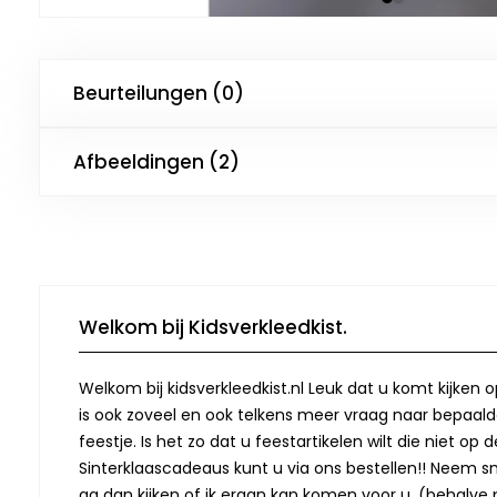
Beurteilungen (0)
Afbeeldingen (2)
Welkom bij Kidsverkleedkist.
Welkom bij kidsverkleedkist.nl Leuk dat u komt kijken 
is ook zoveel en ook telkens meer vraag naar bepaalde
feestje. Is het zo dat u feestartikelen wilt die niet 
Sinterklaascadeaus kunt u via ons bestellen!! Neem snel
ga dan kijken of ik eraan kan komen voor u. (behalve p