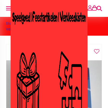
Suche
Startseite
»
Puzzels
»
100 stukjes
»
Disney Lady en
Vagebond