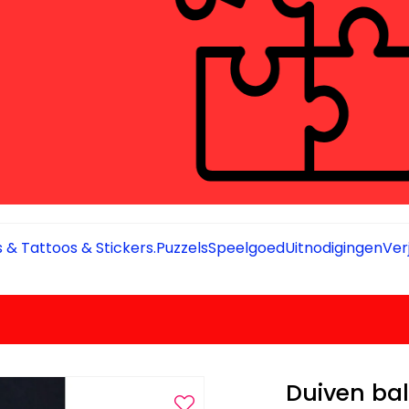
 & Tattoos & Stickers.
Puzzels
Speelgoed
Uitnodigingen
Ver
Duiven ba