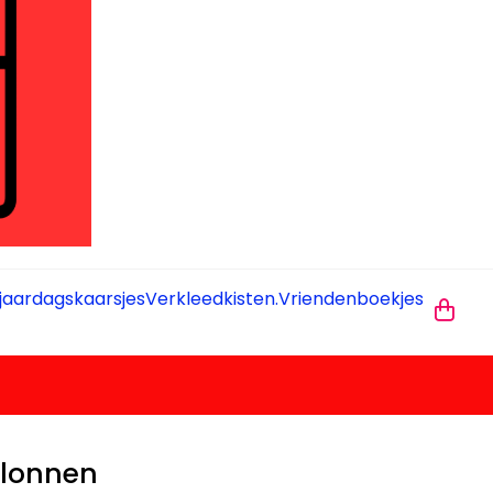
jaardagskaarsjes
Verkleedkisten.
Vriendenboekjes
llonnen