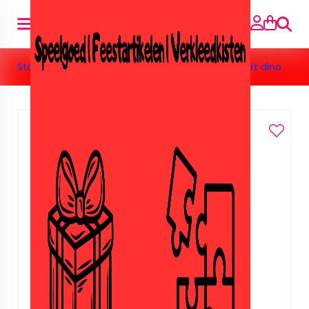
Suche
Startseite
»
Speelgoed
»
Knutsel
»
Foam sticker art dino