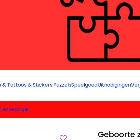
 & Tattoos & Stickers.
Puzzels
Speelgoed
Uitnodigingen
Ver
letterslinger
Geboorte z