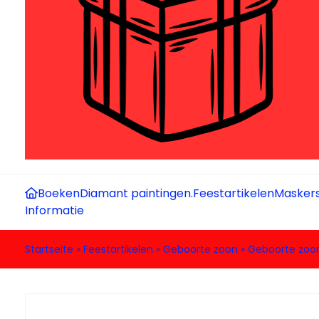
Boeken
Diamant paintingen.
Feestartikelen
Maskers
Informatie
Startseite
»
Feestartikelen
»
Geboorte zoon
»
Geboorte zoon 