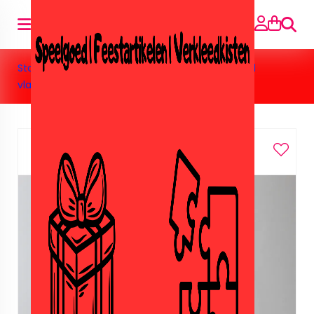
Suche
Startseite
»
Feestartikelen
»
Geslaagd
»
Geslaagd
vlaggenlijn