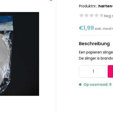
Produktnr.:
harten-
Nog 
€1,99
exkl. mwst
Beschreibung
Een papieren sling
De slinger is brand
Op voorraad: 9