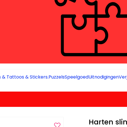
 & Tattoos & Stickers.
Puzzels
Speelgoed
Uitnodigingen
Ver
Harten sli