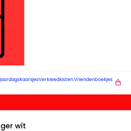
jaardagskaarsjes
Verkleedkisten.
Vriendenboekjes
nger wit