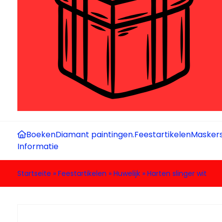
Boeken
Diamant paintingen.
Feestartikelen
Maskers
Informatie
Startseite
»
Feestartikelen
»
Huwelijk
»
Harten slinger wit