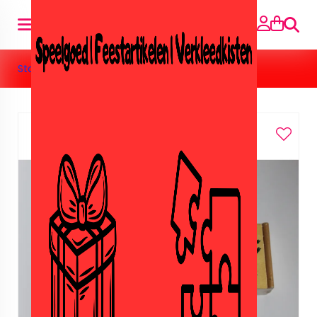
Suche
Startseite
»
Houten boerderij domino