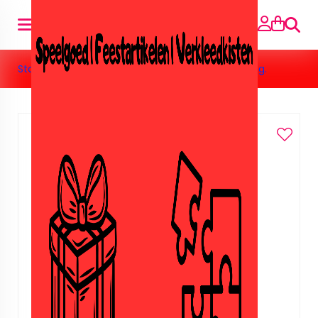
Suche
Startseite
»
Speelgoed
»
Indiaan
»
Indianen ketting.