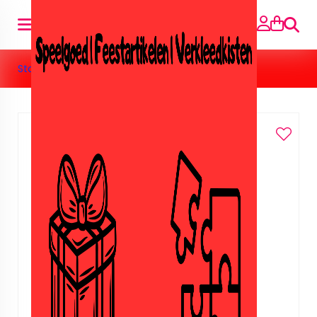
Suche
Startseite
»
Verjaardagskaarsjes
»
Kaars taart 1