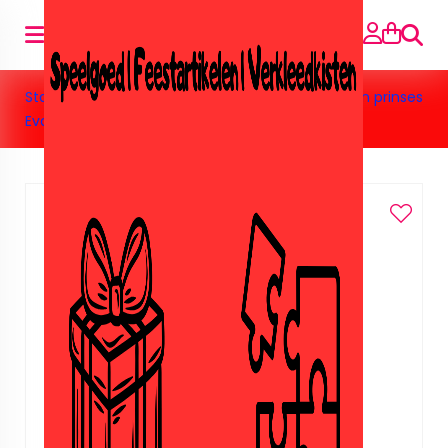
Suche
Startseite
»
Speelgoed
»
Barbie&Poppen
»
kids fun prinses
Eva