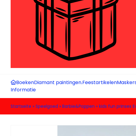
Boeken
Diamant paintingen.
Feestartikelen
Maskers
Informatie
Startseite
»
Speelgoed
»
Barbie&Poppen
»
kids fun prinses E