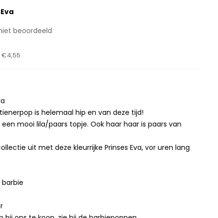
 Eva
niet beoordeeld
t
€4,55
va
tienerpop is helemaal hip en van deze tijd!
 een mooi lila/paars topje. Ook haar haar is paars van
llectie uit met deze kleurrijke Prinses Eva, vor uren lang
 barbie
r
n bij ons te koop, zie bij de barbiepoppen.