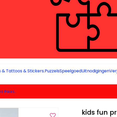
 & Tattoos & Stickers.
Puzzels
Speelgoed
Uitnodigingen
Ver
va Paars.
kids fun p