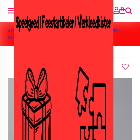
Suche
Startseite
»
Speelgoed
»
Klein speelgoed tot € 1,00
»
Klepperen