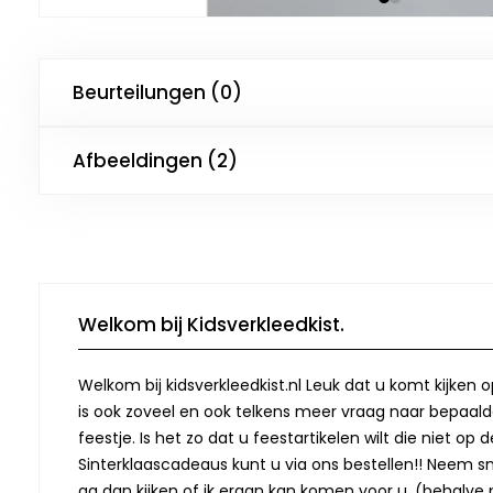
Beurteilungen (0)
Afbeeldingen (2)
Welkom bij Kidsverkleedkist.
Welkom bij kidsverkleedkist.nl Leuk dat u komt kijken 
is ook zoveel en ook telkens meer vraag naar bepaalde
feestje. Is het zo dat u feestartikelen wilt die niet 
Sinterklaascadeaus kunt u via ons bestellen!! Neem snel
ga dan kijken of ik eraan kan komen voor u. (behalve p