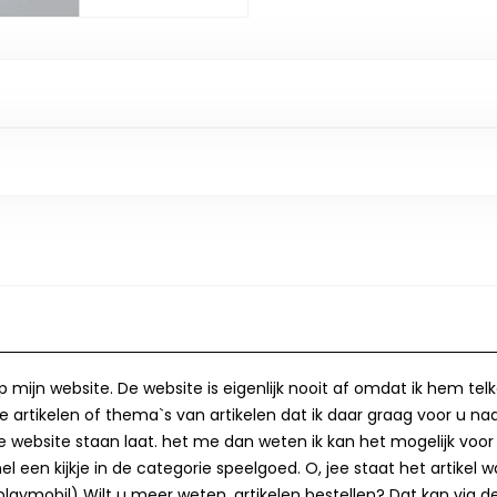
op mijn website. De website is eigenlijk nooit af omdat ik hem te
 artikelen of thema`s van artikelen dat ik daar graag voor u naa
op de website staan laat. het me dan weten ik kan het mogelijk v
 een kijkje in de categorie speelgoed. O, jee staat het artikel wa
laymobil) Wilt u meer weten, artikelen bestellen? Dat kan via de 