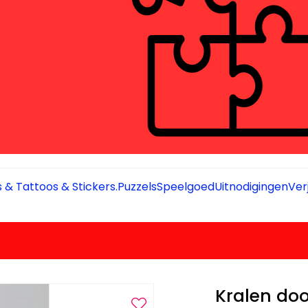
 & Tattoos & Stickers.
Puzzels
Speelgoed
Uitnodigingen
Ver
Kralen do