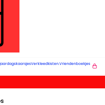
jaardagskaarsjes
Verkleedkisten.
Vriendenboekjes
os