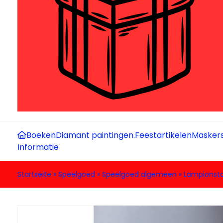
Boeken
Diamant paintingen.
Feestartikelen
Maskers
Informatie
Startseite
»
Speelgoed
»
Speelgoed algemeen
»
Lampionsto