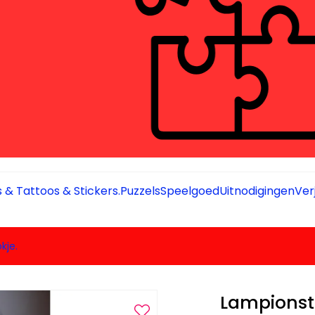
 & Tattoos & Stickers.
Puzzels
Speelgoed
Uitnodigingen
Ver
kje.
Lampionst