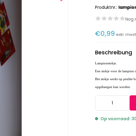
Produktnr.:
lampio
Nog 
€0,99
exkl. mws
Beschreibung
Lampionstokje.
Een stokje voor de lampion 
Het stokje werkt op penlite b
opgehangen kan worden.
Op voorraad: 3