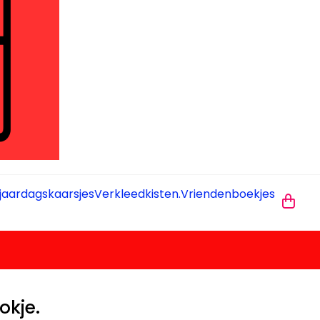
jaardagskaarsjes
Verkleedkisten.
Vriendenboekjes
okje.