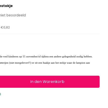
nstokje
niet beoordeeld
t
€0,82
die veel kinderen op 11 november/of tijdens een andere gelegenheid nodig hebben.
atterijen (niet meegelevert!!) er zit een haakje aan het stokje waar de lampion aan
In den Warenkorb
0