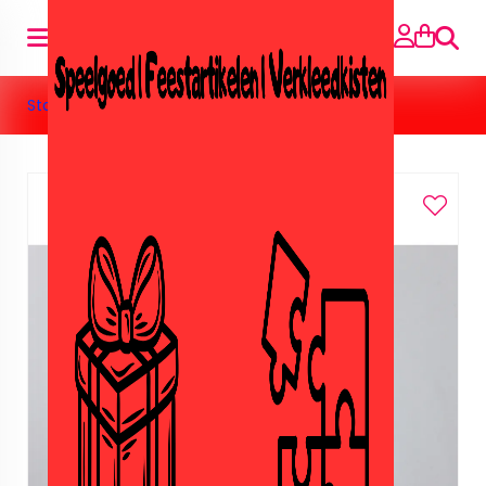
Suche
Startseite
»
Speelgoed
»
Lego
»
Lego city vulkaan