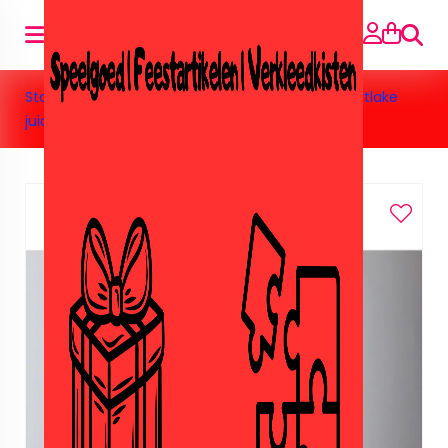
Suche
Startseite
»
Speelgoed
»
Lego
»
Lego Friends Heartlake
juicebar