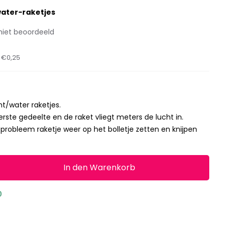
water-raketjes
niet beoordeeld
t
€0,25
ht/water raketjes.
erste gedeelte en de raket vliegt meters de lucht in.
probleem raketje weer op het bolletje zetten en knijpen
In den Warenkorb
0