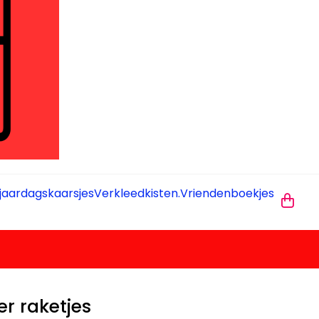
jaardagskaarsjes
Verkleedkisten.
Vriendenboekjes
r raketjes