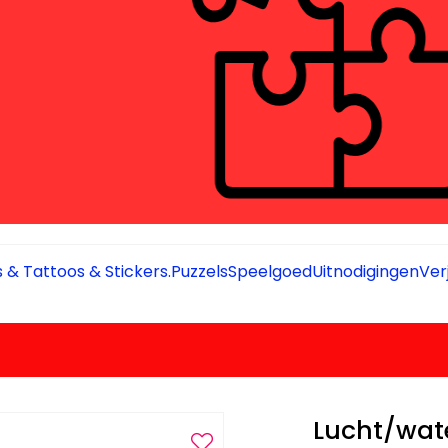
 & Tattoos & Stickers.
Puzzels
Speelgoed
Uitnodigingen
Ver
Lucht/wate