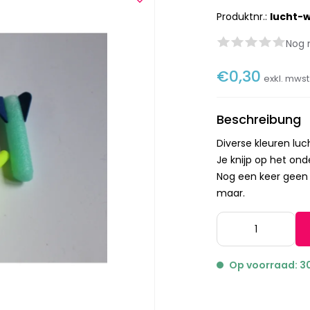
Produktnr.:
lucht-
Nog 
€0,30
exkl. mws
Beschreibung
Diverse kleuren luc
Je knijp op het ond
Nog een keer geen 
maar.
Op voorraad: 3