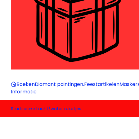
Boeken
Diamant paintingen.
Feestartikelen
Maskers
Informatie
Startseite
»
Lucht/water raketjes