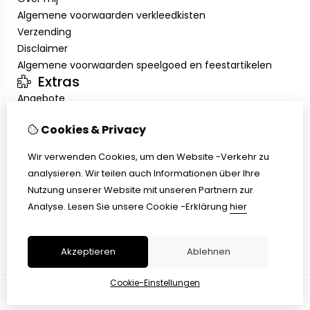
Algemene voorwaarden verkleedkisten
Verzending
Disclaimer
Algemene voorwaarden speelgoed en feestartikelen
Extras
Angebote
Mein Konto
Cookies & Privacy
Inloggen
Auftragshistorie
Wir verwenden Cookies, um den Website -Verkehr zu
Wunschzettel
analysieren. Wir teilen auch Informationen über Ihre
Kundenservice
Nutzung unserer Website mit unseren Partnern zur
Kontakt
Analyse.
Lesen Sie unsere Cookie -Erklärung
hier
Retouren
Übersicht
Akzeptieren
Ablehnen
Cookie-Einstellungen
© Copyright 2026 |
TSB