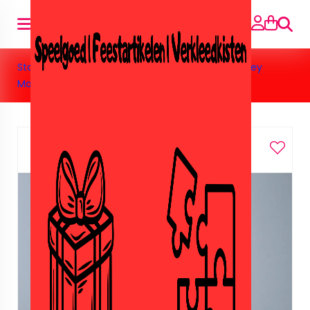
Suche
Startseite
»
Feestartikelen
»
Mickey Mouse
»
MIckey
Mouse servetten