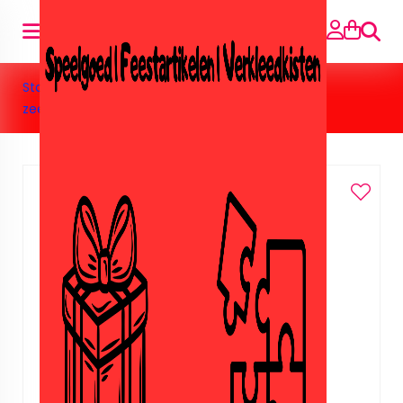
Suche
Startseite
»
Speelgoed
»
Barbie&Poppen
»
.Mini
zeemeermin paars.