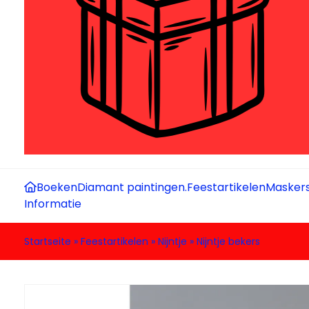
Boeken
Diamant paintingen.
Feestartikelen
Maskers
Informatie
Startseite
»
Feestartikelen
»
Nijntje
»
Nijntje bekers