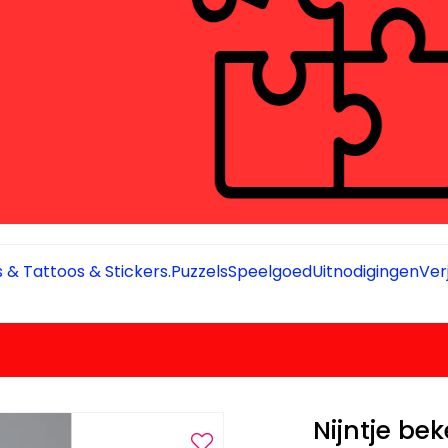
 & Tattoos & Stickers.
Puzzels
Speelgoed
Uitnodigingen
Ver
Nijntje bek