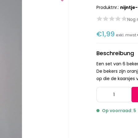
Produktnr.:
nijntje
Nog 
€1,99
exkl. mwst
Beschreibung
Een set van 6 beker
De bekers zijn oran
op die de kaarsjes v
Op voorraad: 5