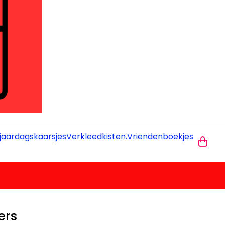
jaardagskaarsjes
Verkleedkisten.
Vriendenboekjes
ers