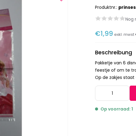
Produktnr.:
prinse
Nog 
€1,99
exkl. mwst
Beschreibung
Pakketje van 6 disn
feestje of om te tr
Op de zakjes staat
Op voorraad: 1