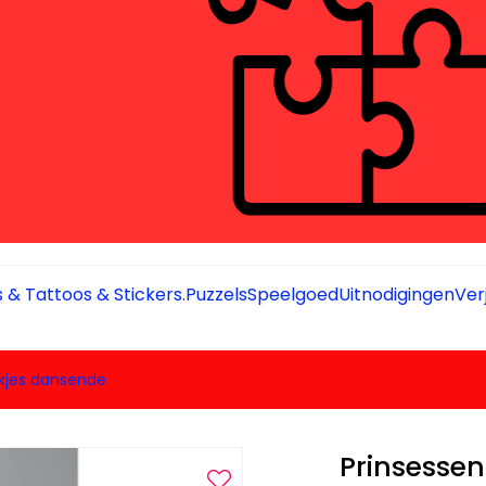
 & Tattoos & Stickers.
Puzzels
Speelgoed
Uitnodigingen
Ver
akjes dansende
Prinsessen