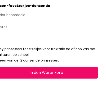
ssen-feestzakjes-dansende
niet beoordeeld
€1,64
ey prinsessen feestzakjes voor traktatie na afloop van het
akteren op school.
 een van de 12 dansende prinsessen.
In den Warenkorb