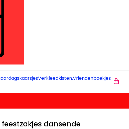
jaardagskaarsjes
Verkleedkisten.
Vriendenboekjes
 feestzakjes dansende