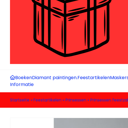
Boeken
Diamant paintingen.
Feestartikelen
Maskers
Informatie
Startseite
»
Feestartikelen
»
Prinsessen
»
Prinsessen feestz